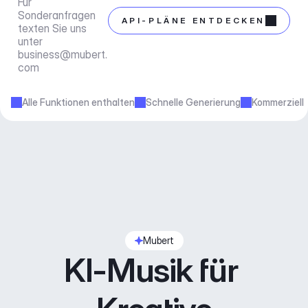
Für 
Sonderanfragen 
API-PLÄNE ENTDECKEN
texten Sie uns 
unter 
business@mubert.
com
Alle Funktionen enthalten
Schnelle Generierung
Kommerziell
Mubert
KI-Musik für 