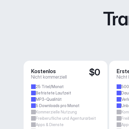
Tra
$0
Kostenlos
Erste
Nicht kommerziell
Nicht
25 Titel/Monat
500
Befristete Laufzeit
Daue
MP3-Qualität
Verl
5 Downloads pro Monat
Unb
Kommerzielle Nutzung
Kom
Freiberufliche und Agenturarbeit
Frei
Apps & Dienste
App