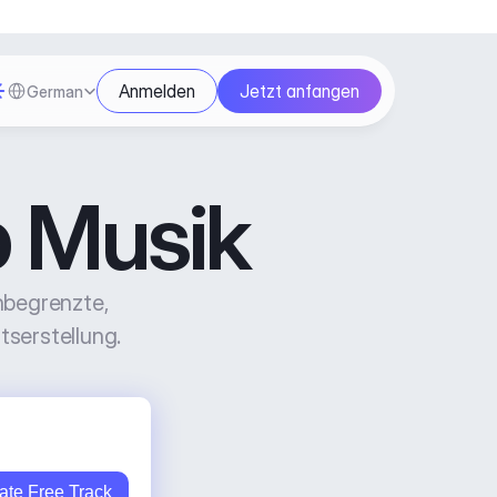
Select Language
Anmelden
Jetzt anfangen
German
p Musik
begrenzte, 
tserstellung.
ate Free Track