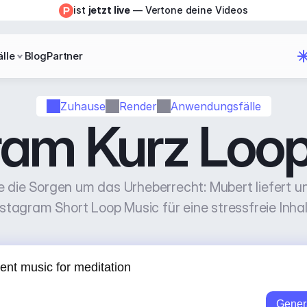
ist 
jetzt live
 — Vertone deine Videos
lle
Blog
Partner
Zuhause
Render
Anwendungsfälle
ram Kurz Loo
 die Sorgen um das Urheberrecht: Mubert liefert un
Instagram Short Loop Music für eine stressfreie Inhal
Gener