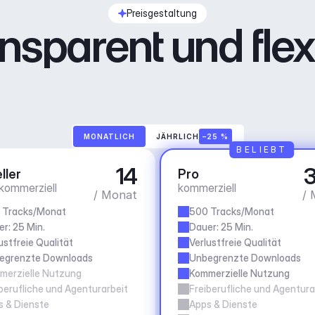
Preisgestaltung
nsparent und flex
MONATLICH
JÄHRLICH
–25 %
BELIEBT
14
3
ller
Pro
 kommerziell
kommerziell
/ Monat
/ 
 Tracks/Monat
500 Tracks/Monat
r: 25 Min.
Dauer: 25 Min.
ustfreie Qualität
Verlustfreie Qualität
egrenzte Downloads
Unbegrenzte Downloads
merzielle Nutzung
Kommerzielle Nutzung
berufliche und Agenturarbeit
Freiberufliche und Agentura
s & Dienste
Apps & Dienste