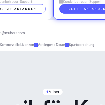
denbetreuer-Support
Kundenbetreuer-Support
JETZT ANFANGEN
JETZT ANFANGE
ss@mubert.com
Kommerzielle Lizenzen
Verlängerte Dauer
Spurbearbeitung
Mubert