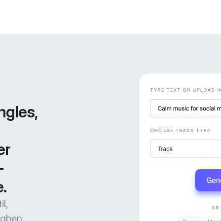
gles, 
r 
-
.
l,
gaben