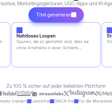
Kreative, Marketingagenturen, UGC-Apps und KI-Age
Titel generieren
Nahtloses Loopen
St
en
Spuren, die so gestaltet sind, dass sie
St
ohne Artefakte in einer Schleife
abgespielt werden können - jede Dauer
Zu 100 % sicher auf jeder beliebten Plattform
satz trainiert
Lizenzfrei
DMCA-frei
Für die Monetari