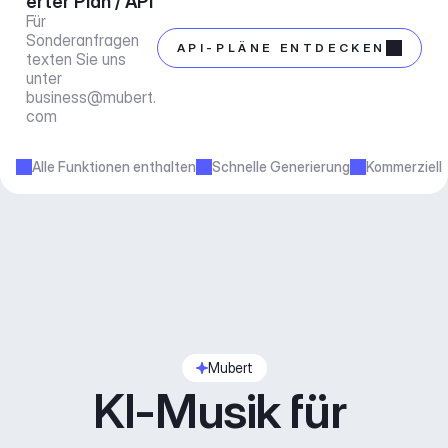
erter Plan / API
Für 
Sonderanfragen 
API-PLÄNE ENTDECKEN
texten Sie uns 
unter 
business@mubert.
com
Alle Funktionen enthalten
Schnelle Generierung
Kommerziell
Mubert
KI-Musik für 