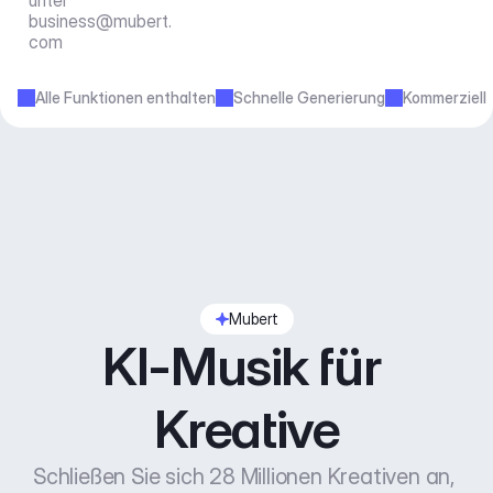
unter 
business@mubert.
com
Alle Funktionen enthalten
Schnelle Generierung
Kommerziell
Mubert
KI-Musik für 
Kreative
Schließen Sie sich 28 Millionen Kreativen an, 