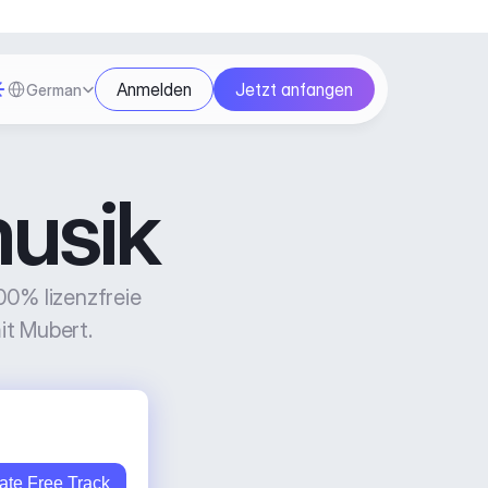
Select Language
Anmelden
Jetzt anfangen
German
musik
0% lizenzfreie 
it Mubert.
ate Free Track