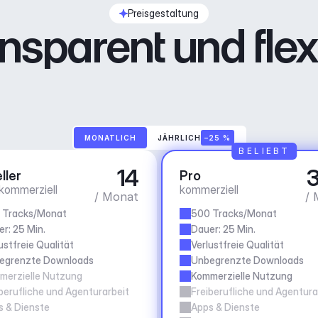
Preisgestaltung
nsparent und flex
MONATLICH
JÄHRLICH
–25 %
BELIEBT
14
3
ller
Pro
 kommerziell
kommerziell
/ Monat
/ 
 Tracks/Monat
500 Tracks/Monat
r: 25 Min.
Dauer: 25 Min.
ustfreie Qualität
Verlustfreie Qualität
egrenzte Downloads
Unbegrenzte Downloads
merzielle Nutzung
Kommerzielle Nutzung
berufliche und Agenturarbeit
Freiberufliche und Agentura
s & Dienste
Apps & Dienste