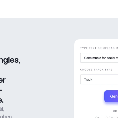
gles, 
r 
-
.
l,
gaben