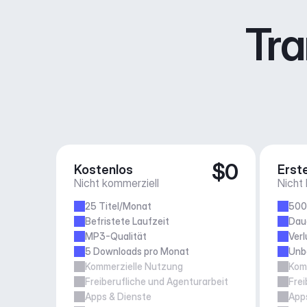
Tra
$0
Kostenlos
Erste
Nicht kommerziell
Nicht
25 Titel/Monat
500
Befristete Laufzeit
Daue
MP3-Qualität
Verl
5 Downloads pro Monat
Unb
Kommerzielle Nutzung
Kom
Freiberufliche und Agenturarbeit
Frei
Apps & Dienste
App