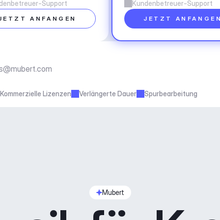
denbetreuer-Support
Kundenbetreuer-Support
JETZT ANFANGEN
JETZT ANFANGE
ss@mubert.com
Kommerzielle Lizenzen
Verlängerte Dauer
Spurbearbeitung
Mubert