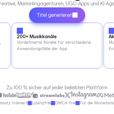
Kreative, Marketingagenturen, UGC-Apps und KI-Age
Titel generieren
200+ Musikkanäle
Ak
,
Vordefinierte Kanäle für verschiedene
Mu
Anwendungsfälle der App
En
ab
Zu 100 % sicher auf jeder beliebten Plattform
satz trainiert
Lizenzfrei
DMCA-frei
Für die Monetari