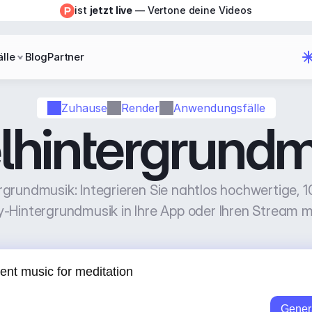
ist 
jetzt live
 — Vertone deine Videos
lle
Blog
Partner
Zuhause
Render
Anwendungsfälle
lhintergrund
rundmusik: Integrieren Sie nahtlos hochwertige, 10
Hintergrundmusik in Ihre App oder Ihren Stream m
Gener