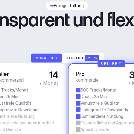
Preisgestaltung
nsparent und flex
MONATLICH
JÄHRLICH
–25 %
BELIEBT
14
3
ller
Pro
 kommerziell
kommerziell
/ Monat
/ 
 Tracks/Monat
500 Tracks/Monat
r: 25 Min.
Dauer: 25 Min.
ustfreie Qualität
Verlustfreie Qualität
egrenzte Downloads
Unbegrenzte Downloads
merzielle Nutzung
Kommerzielle Nutzung
berufliche und Agenturarbeit
Freiberufliche und Agentura
s & Dienste
Apps & Dienste