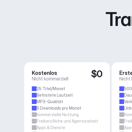
Tra
$0
Kostenlos
Erste
Nicht kommerziell
Nicht
25 Titel/Monat
500
Befristete Laufzeit
Daue
MP3-Qualität
Verl
5 Downloads pro Monat
Unb
Kommerzielle Nutzung
Kom
Freiberufliche und Agenturarbeit
Frei
Apps & Dienste
App