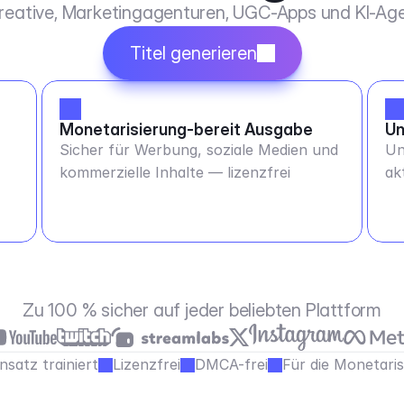
Kreative, Marketingagenturen, UGC-Apps und KI-Age
Titel generieren
Monetarisierung-bereit Ausgabe
Un
Sicher für Werbung, soziale Medien und
Un
kommerzielle Inhalte — lizenzfrei
ak
Zu 100 % sicher auf jeder beliebten Plattform
satz trainiert
Lizenzfrei
DMCA-frei
Für die Monetari