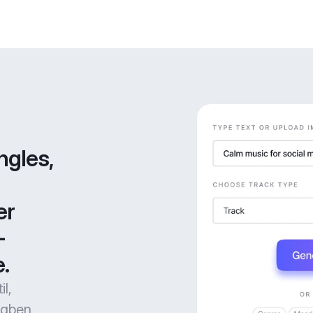
gles, 
r 
-
.
l,
gaben