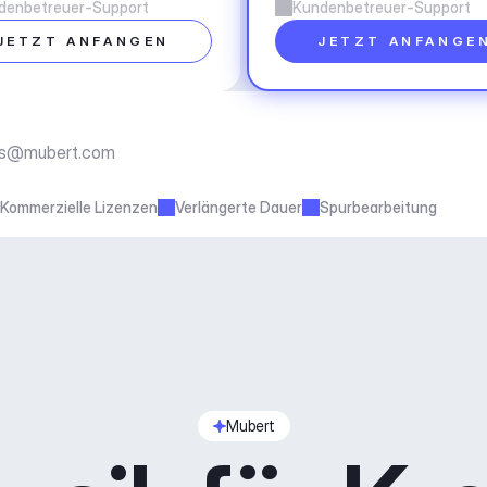
denbetreuer-Support
Kundenbetreuer-Support
JETZT ANFANGEN
JETZT ANFANGE
ss@mubert.com
Kommerzielle Lizenzen
Verlängerte Dauer
Spurbearbeitung
Mubert