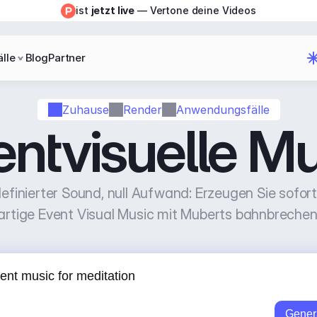
ist 
jetzt live
 — Vertone deine Videos
lle
Blog
Partner
Zuhause
Render
Anwendungsfälle
entvisuelle Mu
finierter Sound, null Aufwand: Erzeugen Sie sofort 
artige Event Visual Music mit Muberts bahnbrechen
Gener