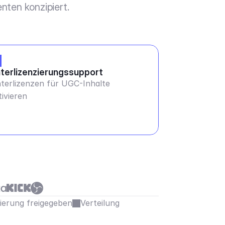
nten konzipiert.
terlizenzierungssupport
terlizenzen für UGC-Inhalte
tivieren
sierung freigegeben
Verteilung