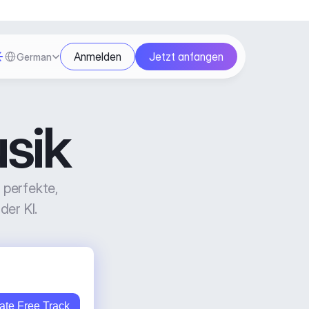
Select Language
Anmelden
Jetzt anfangen
German
sik
perfekte, 
der KI.
ate Free Track