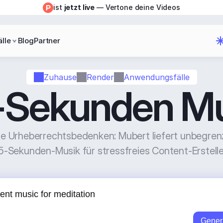
ist 
jetzt live
 — Vertone deine Videos
lle
Blog
Partner
Zuhause
Render
Anwendungsfälle
-Sekunden Mu
e Urheberrechtsbedenken: Mubert liefert unbegrenzte
5-Sekunden-Musik für stressfreies Content-Erstelle
Gener