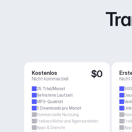
Tra
$0
Kostenlos
Erste
Nicht kommerziell
Nicht
25 Titel/Monat
500
Befristete Laufzeit
Daue
MP3-Qualität
Verl
5 Downloads pro Monat
Unb
Kommerzielle Nutzung
Kom
Freiberufliche und Agenturarbeit
Frei
Apps & Dienste
App