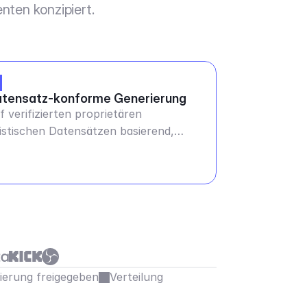
nten konzipiert.
tensatz-konforme Generierung
f verifizierten proprietären
ristischen Datensätzen basierend,
cher überall zu verwenden
sierung freigegeben
Verteilung