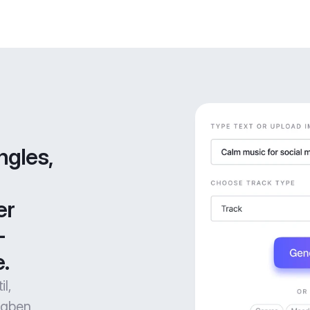
gles, 
r 
-
.
l,
gaben