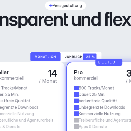
Preisgestaltung
nsparent und flex
MONATLICH
JÄHRLICH
–25 %
BELIEBT
14
3
ller
Pro
 kommerziell
kommerziell
/ Monat
/ 
 Tracks/Monat
500 Tracks/Monat
r: 25 Min.
Dauer: 25 Min.
ustfreie Qualität
Verlustfreie Qualität
egrenzte Downloads
Unbegrenzte Downloads
merzielle Nutzung
Kommerzielle Nutzung
berufliche und Agenturarbeit
Freiberufliche und Agentura
s & Dienste
Apps & Dienste