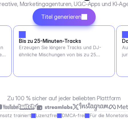
Kreative, Marketingagenturen, UGC-Apps und KI-Age
Titel generieren
Bis zu 25-Minuten-Tracks
Da
in
Erzeugen Sie längere Tracks und DJ-
Au
er
ähnliche Mischungen von bis zu 25
ju
Minuten
si
Zu 100 % sicher auf jeder beliebten Plattform
satz trainiert
Lizenzfrei
DMCA-frei
Für die Monetari