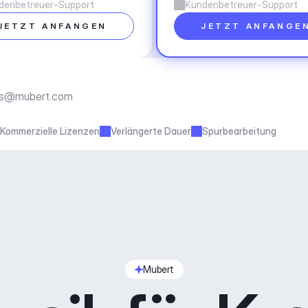
denbetreuer-Support
Kundenbetreuer-Support
JETZT ANFANGEN
JETZT ANFANGE
ss@mubert.com
Kommerzielle Lizenzen
Verlängerte Dauer
Spurbearbeitung
Mubert