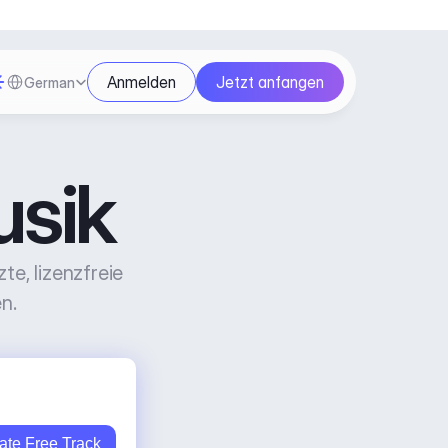
Select Language
Anmelden
Jetzt anfangen
German
sik
, lizenzfreie 
n.
ate Free Track