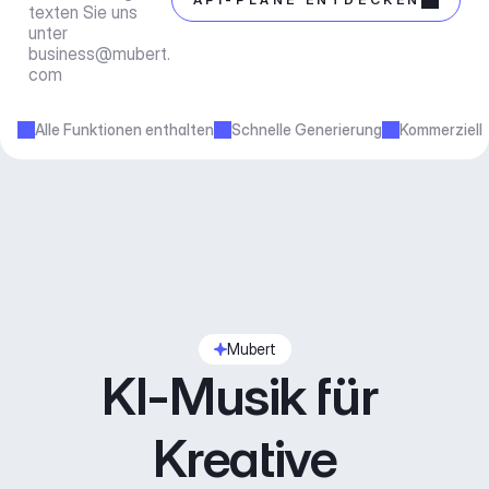
texten Sie uns 
unter 
business@mubert.
com
Alle Funktionen enthalten
Schnelle Generierung
Kommerziell
Mubert
KI-Musik für 
Kreative