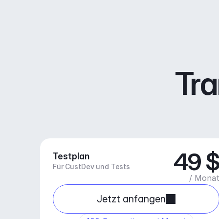
Tra
49 
Testplan
Für CustDev und Tests
/ Mona
Jetzt anfangen