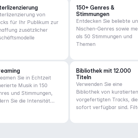
terlizenzierung
150+ Genres & 
Stimmungen
erlizenzierung von
Entdecken Sie beliebte u
cks für Ihr Publikum zur
Nischen-Genres sowie me
affung zusätzlicher
als 50 Stimmungen und
schäftsmodelle
Themen
reaming
Bibliothek mit 12.000 
Titeln
eamen Sie in Echtzeit
Verwenden Sie eine
erierte Musik in 150
Bibliothek von kuratierten
nres und Stimmungen,
vorgefertigten Tracks, die
ern Sie die Intensität
sofort verfügbar sind. Fil
ptiv.
Sie Tracks nach Genre,
Stimmung, Aktivität oder
BPM.