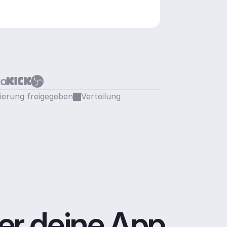
sierung freigegeben
Verteilung
er deine App