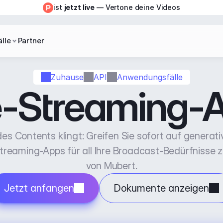
ist 
jetzt live
 — Vertone deine Videos
lle
Partner
Zuhause
API
Anwendungsfälle
e-Streaming-
es Contents klingt: Greifen Sie sofort auf generati
treaming-Apps für all Ihre Broadcast-Bedürfnisse zu
von Mubert.
Jetzt anfangen
Dokumente anzeigen