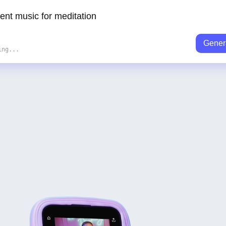
Gener
ing...