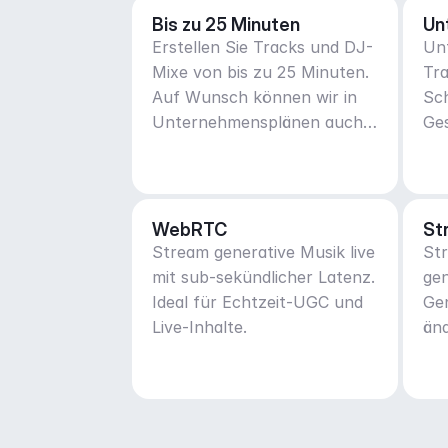
Bis zu 25 Minuten
Un
Erstellen Sie Tracks und DJ-
Unt
Mixe von bis zu 25 Minuten.
Tra
Auf Wunsch können wir in
Sch
Unternehmensplänen auch
Ge
mehr tun.
WebRTC
St
Stream generative Musik live
Str
mit sub-sekündlicher Latenz.
gen
Ideal für Echtzeit-UGC und
Ge
Live-Inhalte.
änd
ada