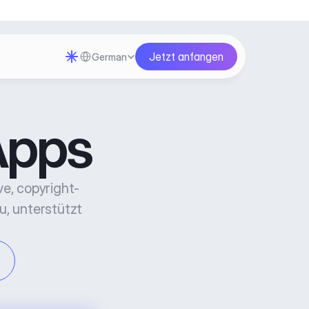
Select Language
Jetzt anfangen
German
Apps
ve, copyright-
, unterstützt 