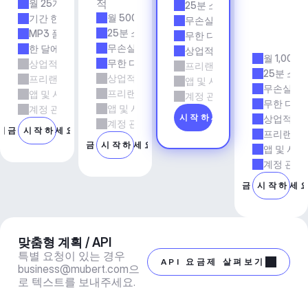
적
월 25개 트랙
에
25분 소요 시간
이
월 500개 트랙
기간 한정
무손실 품질
전
25분 소요 시간
MP3 품질
무한 다운로드
시
무손실 품질
한 달에 5회 다운로드
상업적 사용
월 1,000
무한 다운로드
상업적 사용
프리랜서 및 에이전시 업무
25분 소요
상업적 사용
프리랜서 및 에이전시 업무
앱 및 서비스
무손실 품
프리랜서 및 에이전시 업무
앱 및 서비스
계정 관리자 지원
무한 다운
앱 및 서비스
계정 관리자 지원
지금 시작하세요
상업적 사
계정 관리자 지원
지금 시작하세요
프리랜서 
지금 시작하세요
앱 및 서비
계정 관리
지금 시작하세
맞춤형 계획 / API
특별 요청이 있는 경우 
API 요금제 살펴보기
business@mubert.com
으
로 텍스트를 보내주세요.