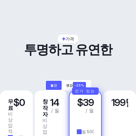
가격
투명하고 유연한
월간
연간
–25%
인기 있는
$0
14
$39
199
무
창
프
비
료
작
로
즈
/ 월
/ 월
비
상
자
니
상
업
비
스
업
용
상
앱 
적
업
월 500개 트랙
& 