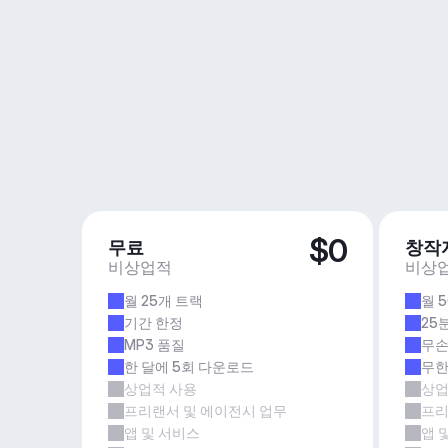
$0
무료
창작
비상업적
비상
월 25개 트랙
월 
기간 한정
25
MP3 품질
무손
한 달에 5회 다운로드
무한
상업적 사용
상업
프리랜서 및 에이전시 업무
프리
앱 및 서비스
앱 