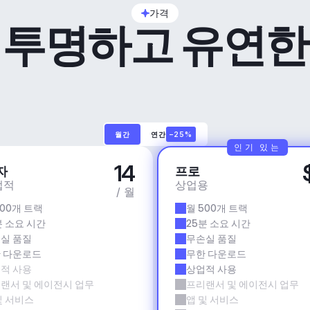
가격
투명하고 유연한
월간
연간
–25%
인기 있는
14
자
프로
업적
상업용
/ 월
500개 트랙
월 500개 트랙
분 소요 시간
25분 소요 시간
실 품질
무손실 품질
 다운로드
무한 다운로드
적 사용
상업적 사용
랜서 및 에이전시 업무
프리랜서 및 에이전시 업무
및 서비스
앱 및 서비스