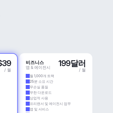
$39
199달러
비즈니스
앱 & 에이전시
/ 월
/ 월
월 1,000개 트랙
25분 소요 시간
무손실 품질
무한 다운로드
상업적 사용
프리랜서 및 에이전시 업무
앱 및 서비스