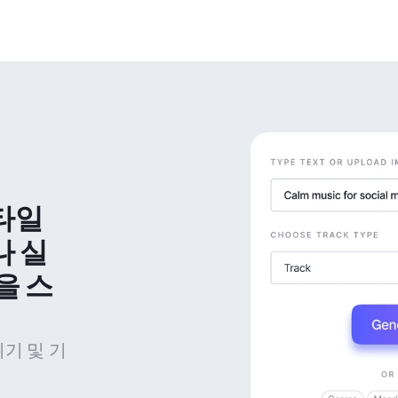
타일 
나 실
을 스
위기 및 기