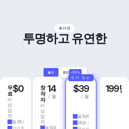
가격
투명하고 유연한
월간
연간
–25%
인기 있는
$0
14
$39
199
무
창
프
비
료
작
로
즈
/ 월
/ 월
비
상
자
니
상
업
비
스
업
용
상
앱 
적
업
월 500개 트랙
& 
적
월 25개 트랙
에
25분 소요 시간
이
월 500개 트랙
기간 한정
무손실 품질