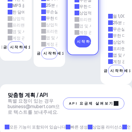
전
25분 소요 시간
MP3 품질
무한 다운로드
시
무손실 품질
한 달에 5회 다운로드
상업적 사용
월 1,000
무한 다운로드
상업적 사용
프리랜서 및 에이전시 업무
25분 소요
상업적 사용
프리랜서 및 에이전시 업무
앱 및 서비스
무손실 품
프리랜서 및 에이전시 업무
앱 및 서비스
계정 관리자 지원
무한 다운
앱 및 서비스
계정 관리자 지원
지금 시작하세요
상업적 사
계정 관리자 지원
지금 시작하세요
프리랜서 
지금 시작하세요
앱 및 서비
계정 관리
지금 시작하세
맞춤형 계획 / API
특별 요청이 있는 경우 
API 요금제 살펴보기
business@mubert.com
으
로 텍스트를 보내주세요.
모든 기능이 포함되어 있습니다
빠른 생성
상업용 라이선스
연