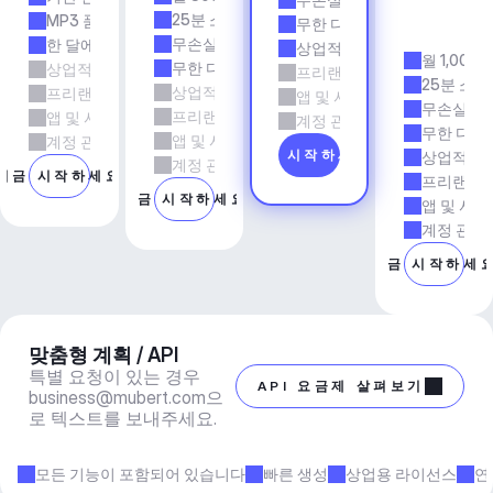
전
25분 소요 시간
MP3 품질
무한 다운로드
시
무손실 품질
한 달에 5회 다운로드
상업적 사용
월 1,000
무한 다운로드
상업적 사용
프리랜서 및 에이전시 업무
25분 소요
상업적 사용
프리랜서 및 에이전시 업무
앱 및 서비스
무손실 품
프리랜서 및 에이전시 업무
앱 및 서비스
계정 관리자 지원
무한 다운
앱 및 서비스
계정 관리자 지원
지금 시작하세요
상업적 사
계정 관리자 지원
지금 시작하세요
프리랜서 
지금 시작하세요
앱 및 서비
계정 관리
지금 시작하세
맞춤형 계획 / API
특별 요청이 있는 경우 
API 요금제 살펴보기
business@mubert.com
으
로 텍스트를 보내주세요.
모든 기능이 포함되어 있습니다
빠른 생성
상업용 라이선스
연