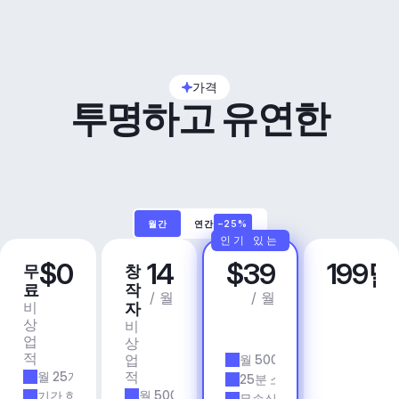
가격
투명하고 유연한
월간
연간
–25%
인기 있는
$0
14
$39
199
무
창
프
비
료
작
로
즈
/ 월
/ 월
비
상
자
니
상
업
비
스
업
용
상
앱 
적
업
월 500개 트랙
& 
적
월 25개 트랙
에
25분 소요 시간
이
월 500개 트랙
기간 한정
무손실 품질