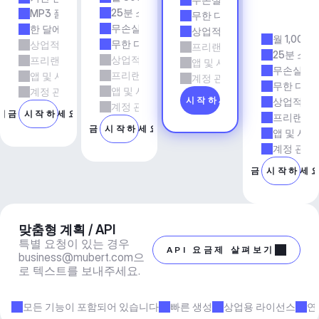
전
25분 소요 시간
MP3 품질
무한 다운로드
시
무손실 품질
한 달에 5회 다운로드
상업적 사용
월 1,000
무한 다운로드
상업적 사용
프리랜서 및 에이전시 업무
25분 소요
상업적 사용
프리랜서 및 에이전시 업무
앱 및 서비스
무손실 품
프리랜서 및 에이전시 업무
앱 및 서비스
계정 관리자 지원
무한 다운
앱 및 서비스
계정 관리자 지원
지금 시작하세요
상업적 사
계정 관리자 지원
지금 시작하세요
프리랜서 
지금 시작하세요
앱 및 서비
계정 관리
지금 시작하세
맞춤형 계획 / API
특별 요청이 있는 경우 
API 요금제 살펴보기
business@mubert.com
으
로 텍스트를 보내주세요.
모든 기능이 포함되어 있습니다
빠른 생성
상업용 라이선스
연