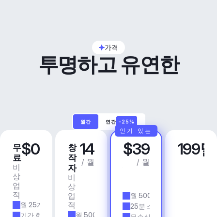
가격
투명하고 유연한
월간
연간
–25%
인기 있는
$0
14
$39
199
무
창
프
비
료
작
로
즈
/ 월
/ 월
비
상
자
니
상
업
비
스
업
용
상
앱 
적
업
월 500개 트랙
& 
적
월 25개 트랙
에
25분 소요 시간
이
월 500개 트랙
기간 한정
무손실 품질