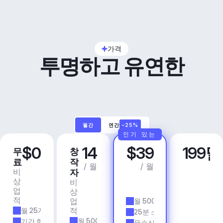
가격
투명하고 유연한
월간
연간
–25%
인기 있는
$0
14
$39
199
무
창
프
비
료
작
로
즈
/ 월
/ 월
비
상
자
니
상
업
비
스
업
용
상
앱 
적
업
월 500개 트랙
& 
적
월 25개 트랙
에
25분 소요 시간
이
월 500개 트랙
기간 한정
무손실 품질