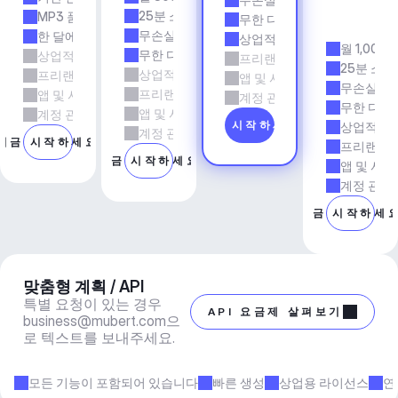
전
25분 소요 시간
MP3 품질
무한 다운로드
시
무손실 품질
한 달에 5회 다운로드
상업적 사용
월 1,000
무한 다운로드
상업적 사용
프리랜서 및 에이전시 업무
25분 소요
상업적 사용
프리랜서 및 에이전시 업무
앱 및 서비스
무손실 품
프리랜서 및 에이전시 업무
앱 및 서비스
계정 관리자 지원
무한 다운
앱 및 서비스
계정 관리자 지원
지금 시작하세요
상업적 사
계정 관리자 지원
지금 시작하세요
프리랜서 
지금 시작하세요
앱 및 서비
계정 관리
지금 시작하세
맞춤형 계획 / API
특별 요청이 있는 경우 
API 요금제 살펴보기
business@mubert.com
으
로 텍스트를 보내주세요.
모든 기능이 포함되어 있습니다
빠른 생성
상업용 라이선스
연