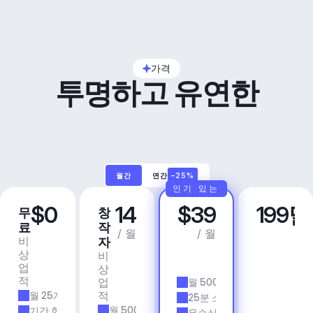
가격
투명하고 유연한
월간
연간
–25%
인기 있는
$0
14
$39
199
무
창
프
비
료
작
로
즈
/ 월
/ 월
비
상
자
니
상
업
비
스
업
용
상
앱 
적
업
월 500개 트랙
& 
적
월 25개 트랙
에
25분 소요 시간
이
월 500개 트랙
기간 한정
무손실 품질