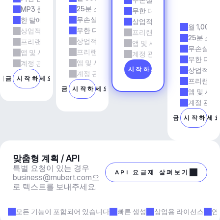
전
25분 소요 시간
MP3 품질
무한 다운로드
시
무손실 품질
한 달에 5회 다운로드
상업적 사용
월 1,000
무한 다운로드
상업적 사용
프리랜서 및 에이전시 업무
25분 소요
상업적 사용
프리랜서 및 에이전시 업무
앱 및 서비스
무손실 품
프리랜서 및 에이전시 업무
앱 및 서비스
계정 관리자 지원
무한 다운
앱 및 서비스
계정 관리자 지원
지금 시작하세요
상업적 사
계정 관리자 지원
지금 시작하세요
프리랜서 
지금 시작하세요
앱 및 서비
계정 관리
지금 시작하세
맞춤형 계획 / API
특별 요청이 있는 경우 
API 요금제 살펴보기
business@mubert.com
으
로 텍스트를 보내주세요.
모든 기능이 포함되어 있습니다
빠른 생성
상업용 라이선스
연