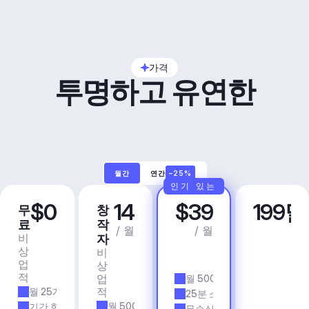
가격
투명하고 유연한
월간
연간
–25%
인기 있는
$0
14
$39
199
무
창
프
비
료
작
로
즈
/ 월
/ 월
비
상
자
니
상
업
비
스
업
용
상
앱 
적
업
월 500개 트랙
& 
적
월 25개 트랙
에
25분 소요 시간
이
월 500개 트랙
기간 한정
무손실 품질