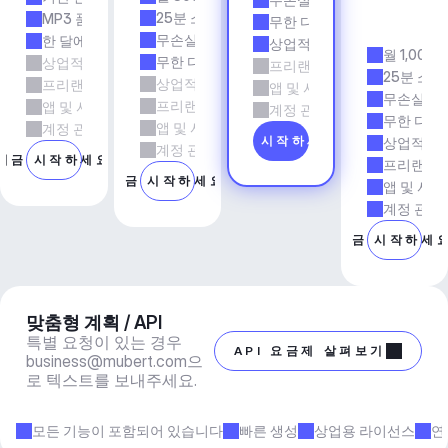
전
25분 소요 시간
MP3 품질
무한 다운로드
시
무손실 품질
한 달에 5회 다운로드
상업적 사용
월 1,000
무한 다운로드
상업적 사용
프리랜서 및 에이전시 업무
25분 소요
상업적 사용
프리랜서 및 에이전시 업무
앱 및 서비스
무손실 품
프리랜서 및 에이전시 업무
앱 및 서비스
계정 관리자 지원
무한 다운
앱 및 서비스
계정 관리자 지원
지금 시작하세요
상업적 사
계정 관리자 지원
지금 시작하세요
프리랜서 
지금 시작하세요
앱 및 서비
계정 관리
지금 시작하세
맞춤형 계획 / API
특별 요청이 있는 경우 
API 요금제 살펴보기
business@mubert.com
으
로 텍스트를 보내주세요.
모든 기능이 포함되어 있습니다
빠른 생성
상업용 라이선스
연