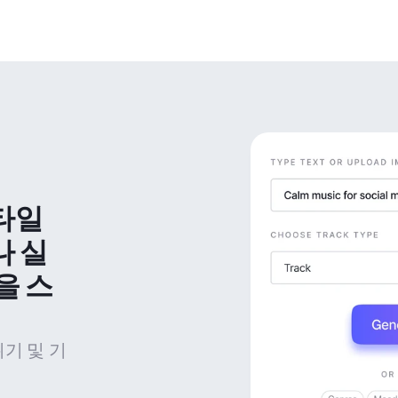
타일 
나 실
을 스
위기 및 기