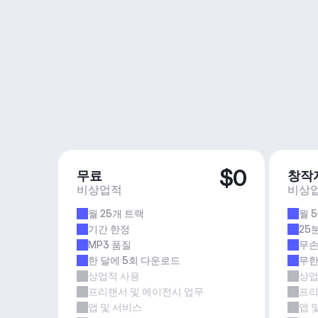
$0
무료
창작
비상업적
비상
월 25개 트랙
월 
기간 한정
25
MP3 품질
무손
한 달에 5회 다운로드
무한
상업적 사용
상업
프리랜서 및 에이전시 업무
프리
앱 및 서비스
앱 