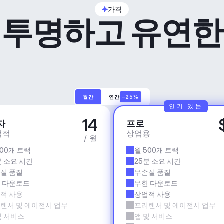
가격
투명하고 유연한
월간
연간
–25%
인기 있는
14
자
프로
업적
상업용
/ 월
500개 트랙
월 500개 트랙
분 소요 시간
25분 소요 시간
실 품질
무손실 품질
 다운로드
무한 다운로드
적 사용
상업적 사용
랜서 및 에이전시 업무
프리랜서 및 에이전시 업무
및 서비스
앱 및 서비스