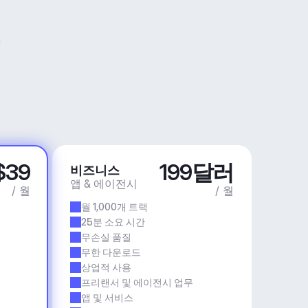
$39
199달러
비즈니스
앱 & 에이전시
/ 월
/ 월
월 1,000개 트랙
25분 소요 시간
무손실 품질
무한 다운로드
상업적 사용
프리랜서 및 에이전시 업무
앱 및 서비스