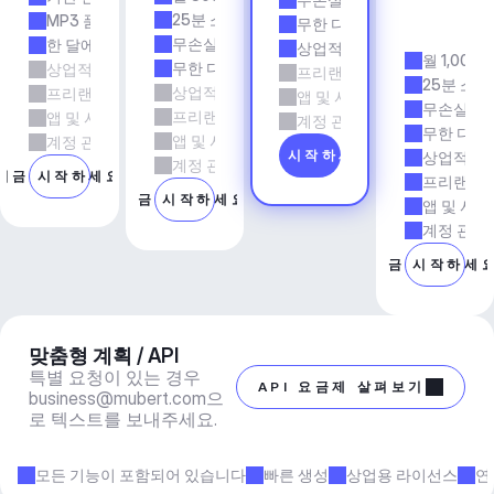
전
25분 소요 시간
MP3 품질
무한 다운로드
시
무손실 품질
한 달에 5회 다운로드
상업적 사용
월 1,000
무한 다운로드
상업적 사용
프리랜서 및 에이전시 업무
25분 소요
상업적 사용
프리랜서 및 에이전시 업무
앱 및 서비스
무손실 품
프리랜서 및 에이전시 업무
앱 및 서비스
계정 관리자 지원
무한 다운
앱 및 서비스
계정 관리자 지원
지금 시작하세요
상업적 사
계정 관리자 지원
지금 시작하세요
프리랜서 
지금 시작하세요
앱 및 서비
계정 관리
지금 시작하세
맞춤형 계획 / API
특별 요청이 있는 경우 
API 요금제 살펴보기
business@mubert.com
으
로 텍스트를 보내주세요.
모든 기능이 포함되어 있습니다
빠른 생성
상업용 라이선스
연