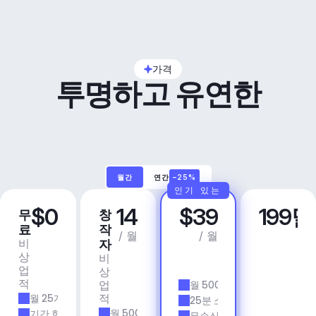
가격
투명하고 유연한
월간
연간
–25%
인기 있는
$0
14
$39
199
무
창
프
비
료
작
로
즈
/ 월
/ 월
비
상
자
니
상
업
비
스
업
용
상
앱 
적
업
월 500개 트랙
& 
적
월 25개 트랙
에
25분 소요 시간
이
월 500개 트랙
기간 한정
무손실 품질