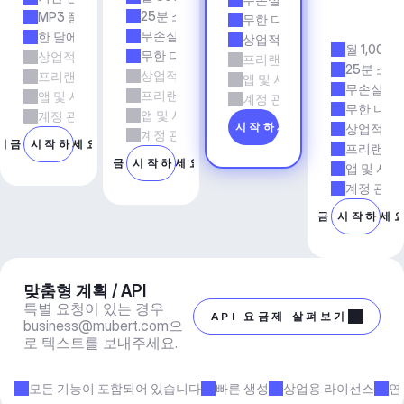
전
25분 소요 시간
MP3 품질
무한 다운로드
시
무손실 품질
한 달에 5회 다운로드
상업적 사용
월 1,000
무한 다운로드
상업적 사용
프리랜서 및 에이전시 업무
25분 소요
상업적 사용
프리랜서 및 에이전시 업무
앱 및 서비스
무손실 품
프리랜서 및 에이전시 업무
앱 및 서비스
계정 관리자 지원
무한 다운
앱 및 서비스
계정 관리자 지원
지금 시작하세요
상업적 사
계정 관리자 지원
지금 시작하세요
프리랜서 
지금 시작하세요
앱 및 서비
계정 관리
지금 시작하세
맞춤형 계획 / API
특별 요청이 있는 경우 
API 요금제 살펴보기
business@mubert.com
으
로 텍스트를 보내주세요.
모든 기능이 포함되어 있습니다
빠른 생성
상업용 라이선스
연