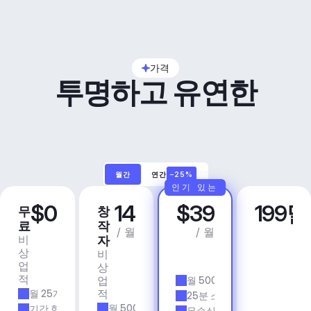
가격
투명하고 유연한
월간
연간
–25%
인기 있는
$0
14
$39
199
무
창
프
비
료
작
로
즈
/ 월
/ 월
비
상
자
니
상
업
비
스
업
용
상
앱 
적
업
월 500개 트랙
& 
적
월 25개 트랙
에
25분 소요 시간
이
월 500개 트랙
기간 한정
무손실 품질