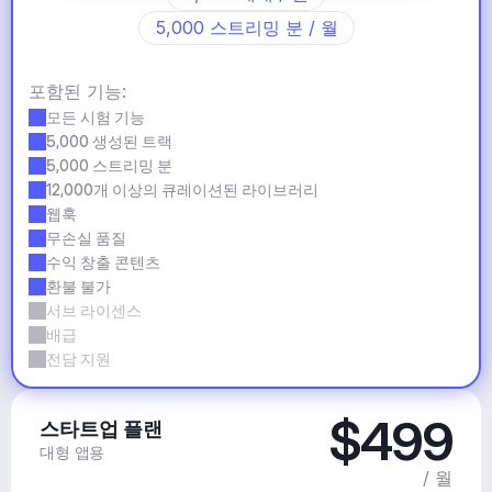
5,000 스트리밍 분 / 월
포함된 기능:
모든 시험 기능
5,000 생성된 트랙
5,000 스트리밍 분
12,000개 이상의 큐레이션된 라이브러리
웹훅
무손실 품질
수익 창출 콘텐츠
환불 불가
서브 라이센스
배급
전담 지원
$499
스타트업 플랜
대형 앱용
/ 월