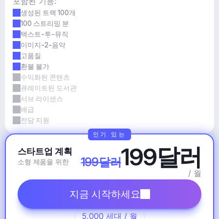
포함된 기능:
생성된 트랙 100개
100 스트리밍 분
텍스트-투-뮤직
이미지-2-음악
고품질
환불 불가
수익화된 콘텐츠
큐레이트된 도서관
서브 라이센스
배급
전담 지원
인기 있는
199달러
스타트업 계획
199달러
소형 제품을 위한
/ 월
지금 시작하세요
5,000 세대 / 월