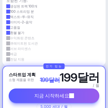
포함된 기능:
생성된 트랙 100개
100 스트리밍 분
텍스트-투-뮤직
이미지-2-음악
고품질
환불 불가
수익화된 콘텐츠
큐레이트된 도서관
서브 라이센스
배급
전담 지원
인기 있는
199달러
스타트업 계획
199달러
소형 제품을 위한
/ 월
지금 시작하세요
5,000 세대 / 월