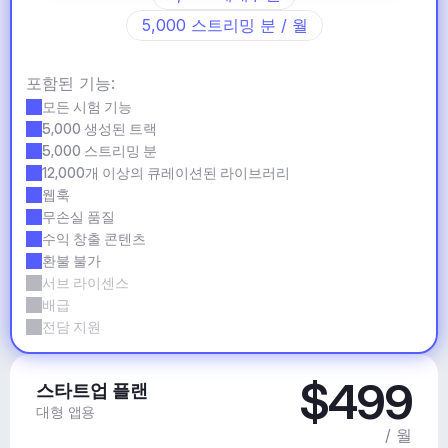
5,000 스트리밍 분 / 월
포함된 기능:
모든 시험 기능
5,000 생성된 트랙
5,000 스트리밍 분
12,000개 이상의 큐레이션된 라이브러리
웹훅
무손실 품질
수익 창출 콘텐츠
환불 불가
서브 라이센스
배급
전담 지원
$499
스타트업 플랜
대형 앱용
/ 월