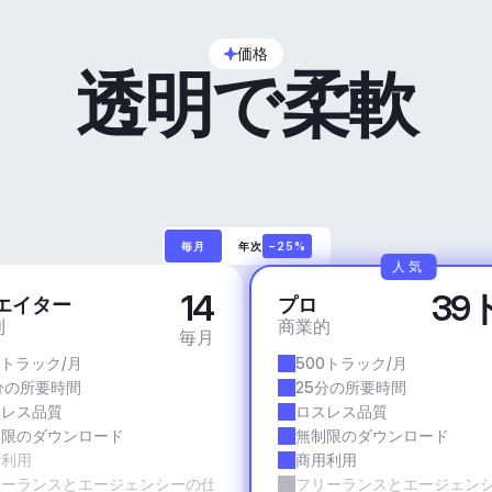
価格
透明で柔軟
毎月
年次
−25%
人気
14
39
エイター
プロ
利
商業的
毎月
0トラック/月
500トラック/月
分の所要時間
25分の所要時間
スレス品質
ロスレス品質
制限のダウンロード
無制限のダウンロード
用利用
商用利用
リーランスとエージェンシーの仕事
フリーランスとエージェン