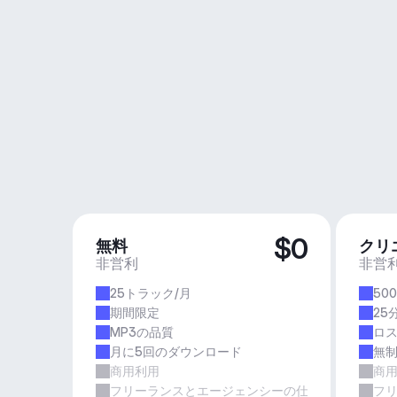
$0
無料
クリ
非営利
非営
25トラック/月
50
期間限定
25
MP3の品質
ロ
月に5回のダウンロード
無
商用利用
商
フリーランスとエージェンシーの仕事
フ