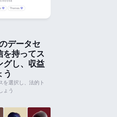
法のデータセ
信を持ってス
ングし、収益
ょう
スを選択し、法的ト
しょう