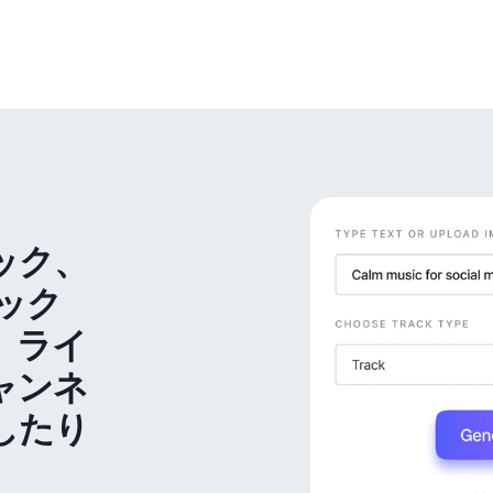
ック、
ック
、ライ
ャンネ
したり