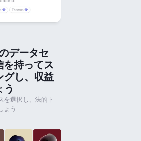
法のデータセ
信を持ってス
ングし、収益
ょう
スを選択し、法的ト
しょう