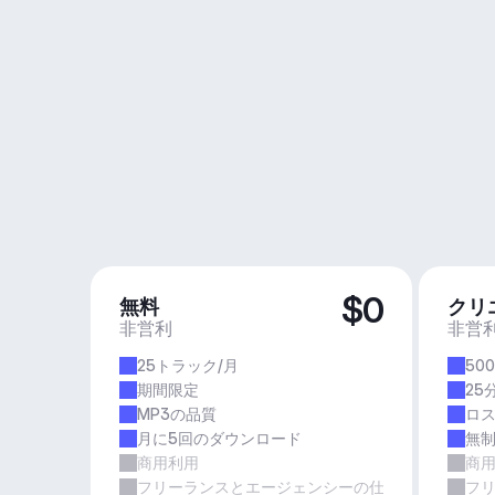
$0
無料
クリ
非営利
非営
25トラック/月
50
期間限定
25
MP3の品質
ロ
月に5回のダウンロード
無
商用利用
商
フリーランスとエージェンシーの仕事
フ