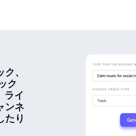
ック、
ック
、ライ
ャンネ
したり