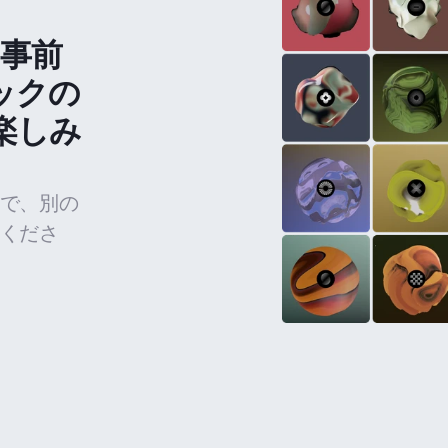
の事前
ックの
楽しみ
で、別の
くださ