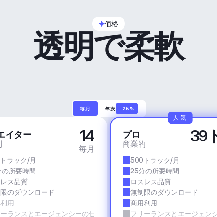
価格
透明で柔軟
毎月
年次
−25%
人気
14
39
エイター
プロ
利
商業的
毎月
0トラック/月
500トラック/月
分の所要時間
25分の所要時間
スレス品質
ロスレス品質
制限のダウンロード
無制限のダウンロード
用利用
商用利用
リーランスとエージェンシーの仕事
フリーランスとエージェン