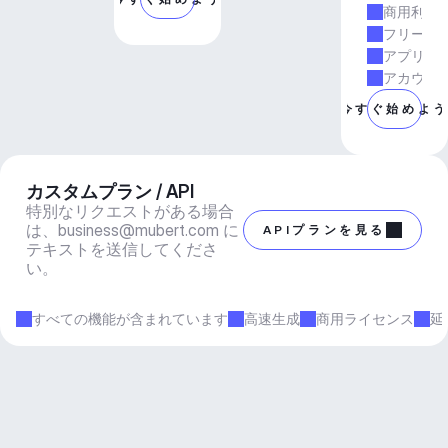
商用利用
フリーラ
アプリと
アカウン
今すぐ始めよ
カスタムプラン / API
特別なリクエストがある場合
は、
business@mubert.com
 に
APIプランを見る
テキストを送信してくださ
い。
すべての機能が含まれています
高速生成
商用ライセンス
延