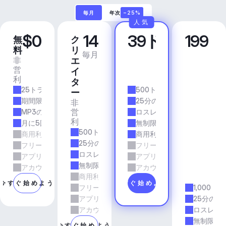
毎月
年次
−25%
人気
$0
14
39ドル
199
無
ク
プ
ビ
料
リ
ロ
ジ
毎月
毎月
非
商
エ
ネ
営
業
イ
ス
利
的
ア
タ
25トラック/月
500トラック/月
プ
ー
リ
期間限定
25分の所要時間
非
＆
営
MP3の品質
ロスレス品質
エ
利
月に5回のダウンロード
無制限のダウンロード
ー
500トラック/月
商用利用
商用利用
ジ
25分の所要時間
フリーランスとエージェンシーの仕事
フリーランスとエージェン
ェ
ロスレス品質
アプリとサービス
アプリとサービス
ン
無制限のダウンロード
シ
アカウントマネージャーのサポート
アカウントマネージャーの
商用利用
ー
今すぐ始めよう
今すぐ始めよう
フリーランスとエージェンシーの仕事
1,000ト
アプリとサービス
25分の所
アカウントマネージャーのサポート
ロスレス
無制限の
今すぐ始めよう