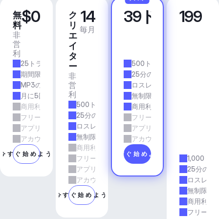
$0
14
39ドル
199
無
ク
プ
ビ
料
リ
ロ
ジ
毎月
毎月
非
商
エ
ネ
営
業
イ
ス
利
的
ア
タ
25トラック/月
500トラック/月
プ
ー
リ
期間限定
25分の所要時間
非
＆
営
MP3の品質
ロスレス品質
エ
利
月に5回のダウンロード
無制限のダウンロード
ー
500トラック/月
商用利用
商用利用
ジ
25分の所要時間
フリーランスとエージェンシーの仕事
フリーランスとエージェン
ェ
ロスレス品質
アプリとサービス
アプリとサービス
ン
無制限のダウンロード
シ
アカウントマネージャーのサポート
アカウントマネージャーの
商用利用
ー
今すぐ始めよう
今すぐ始めよう
フリーランスとエージェンシーの仕事
1,000ト
アプリとサービス
25分の所
アカウントマネージャーのサポート
ロスレス
無制限の
今すぐ始めよう
商用利用
フリーラ