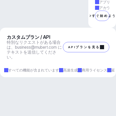
アプリと
アカウン
今すぐ始めよ
カスタムプラン / API
特別なリクエストがある場合
は、
business@mubert.com
 に
APIプランを見る
テキストを送信してくださ
い。
すべての機能が含まれています
高速生成
商用ライセンス
延