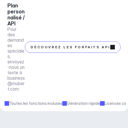
Plan 
person
nalisé / 
API
Pour 
des 
demand
es 
DÉCOUVREZ LES FORFAITS API
spéciale
s, 
envoyez
-nous un 
texte à 
business
@muber
t.com
Toutes les fonctions incluses
Génération rapide
Licences co