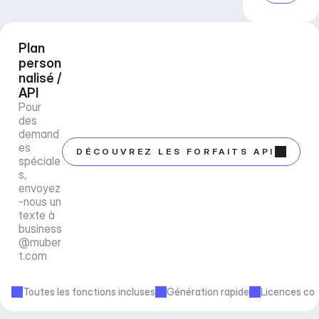
Plan 
person
nalisé / 
API
Pour 
des 
demand
es 
DÉCOUVREZ LES FORFAITS API
spéciale
s, 
envoyez
-nous un 
texte à 
business
@muber
t.com
Toutes les fonctions incluses
Génération rapide
Licences co