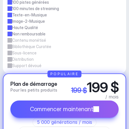
100 pistes générées
100 minutes de streaming
Texte-en-Musique
Image-2-Musique
Haute Qualité
Non remboursable
Contenu monétisé
Bibliothèque Curatée
Sous-licence
Distribution
Support dévoué
POPULAIRE
199 $
Plan de démarrage
199 $
Pour les petits produits
/ mois
Commencer maintenant
5 000 générations / mois