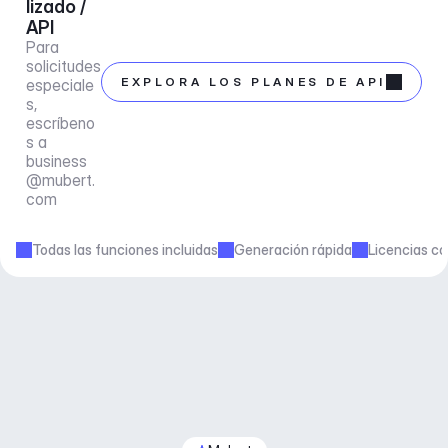
lizado / 
API
Para 
solicitudes 
EXPLORA LOS PLANES DE API
especiale
s, 
escríbeno
s a 
business
@mubert.
com
Todas las funciones incluidas
Generación rápida
Licencias co