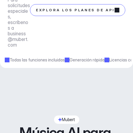
solicitudes 
EXPLORA LOS PLANES DE API
especiale
s, 
escríbeno
s a 
business
@mubert.
com
Todas las funciones incluidas
Generación rápida
Licencias co
Mubert
Música AI para 