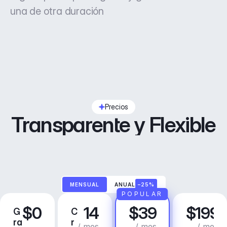
una de otra duración
Precios
Transparente y Flexible
MENSUAL
ANUAL
–25%
POPULAR
$0
14
$39
$199
G
C
P
N
ra
r
r
e
/ mes
/ mes
/ mes