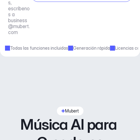
s, 
escríbeno
s a 
business
@mubert.
com
Todas las funciones incluidas
Generación rápida
Licencias co
Mubert
Música AI para 