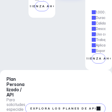
i
COMIENZA AHORA
a
1.000 pis
Duración 
Calidad si
Descargas
Uso comer
Trabajo f
Aplicacion
Soporte d
COMIENZA AH
Plan 
Persona
lizado / 
API
Para 
solicitudes 
EXPLORA LOS PLANES DE API
especiale