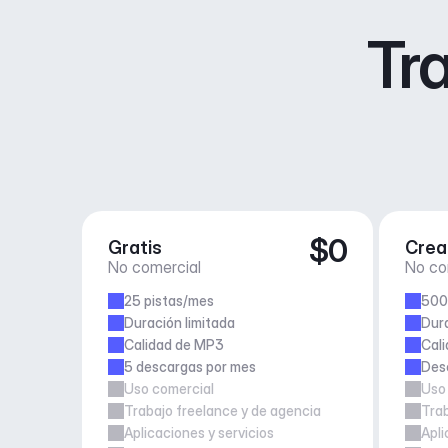
Tra
$0
Gratis
Crea
No comercial
No co
25 pistas/mes
500
Duración limitada
Dura
Calidad de MP3
Cali
5 descargas por mes
Desc
Uso comercial
Uso
Trabajo freelance y de agencia
Trab
Aplicaciones y servicios
Apli