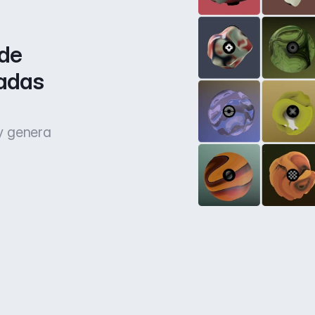
de 
adas 
 y genera