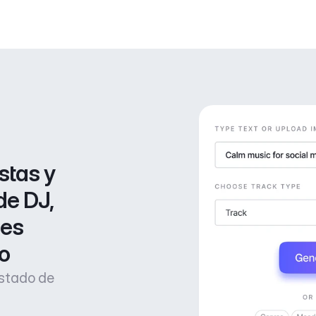
stas y 
de DJ, 
es 
o
estado de