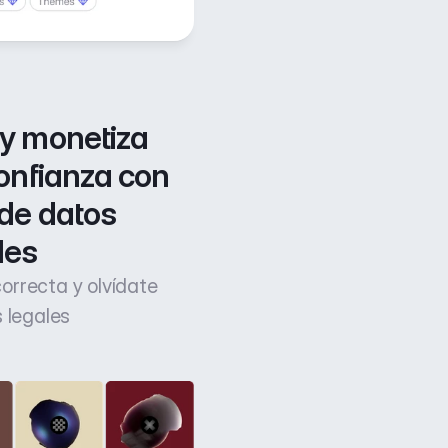
y monetiza 
onfianza con 
de datos 
les
 correcta y olvídate
 legales