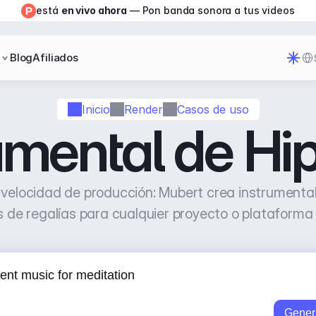
está 
en vivo ahora
 — Pon banda sonora a tus videos
Sel
Blog
Afiliados
Inicio
Render
Casos de uso
umental de H
velocidad de producción: Mubert crea instrumental
es de regalías para cualquier proyecto o plataform
Gener