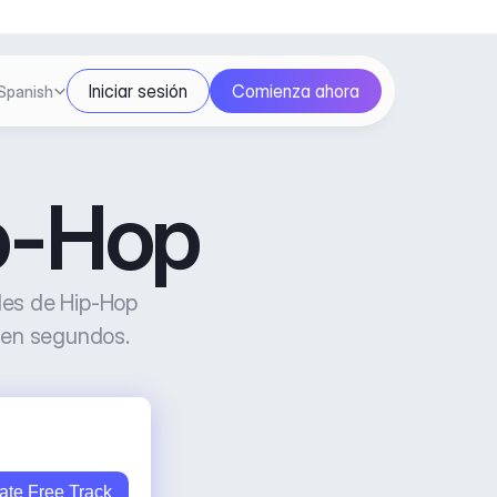
ect Language
Iniciar sesión
Comienza ahora
Spanish
ip-Hop
es de Hip-Hop 
a en segundos.
ate Free Track