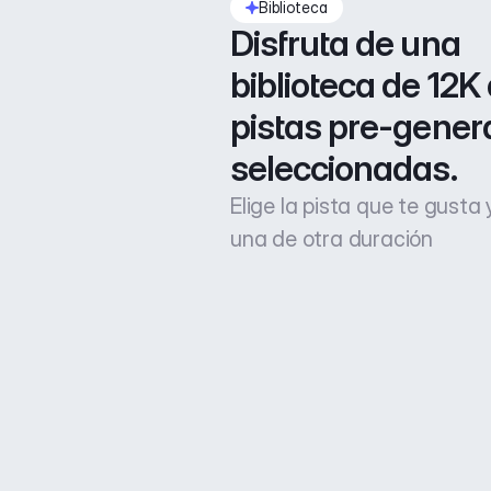
Biblioteca
Disfruta de una 
biblioteca de 12K 
pistas pre-gener
seleccionadas.
Elige la pista que te gusta
una de otra duración