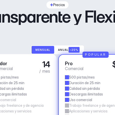
Precios
nsparente y Flex
MENSUAL
ANUAL
–25%
POPULAR
14
dor
Pro
mercial
Comercial
/ mes
 pistas/mes
500 pistas/mes
ción de 25 min
Duración de 25 min
dad sin pérdida
Calidad sin pérdida
argas ilimitadas
Descargas ilimitadas
 comercial
Uso comercial
ajo freelance y de agencia
Trabajo freelance y de agen
caciones y servicios
Aplicaciones y servicios