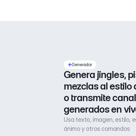
Generador
Genera jingles, pi
mezclas al estilo 
o transmite canal
generados en viv
Usa texto, imagen, estilo, 
ánimo y otros comandos