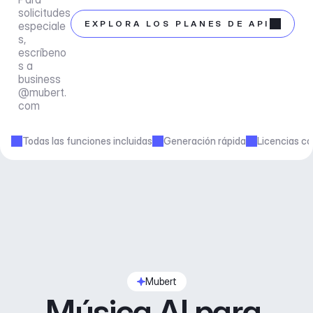
solicitudes 
EXPLORA LOS PLANES DE API
especiale
s, 
escríbeno
s a 
business
@mubert.
com
Todas las funciones incluidas
Generación rápida
Licencias co
Mubert
Música AI para 