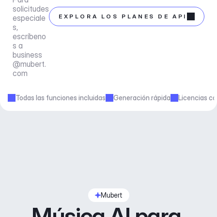
solicitudes 
EXPLORA LOS PLANES DE API
especiale
s, 
escríbeno
s a 
business
@mubert.
com
Todas las funciones incluidas
Generación rápida
Licencias co
Mubert
Música AI para 