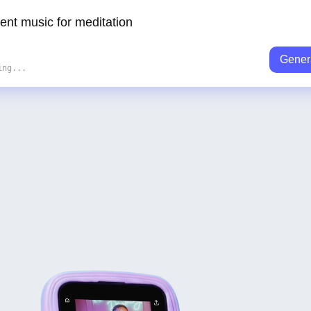
Gener
ing...