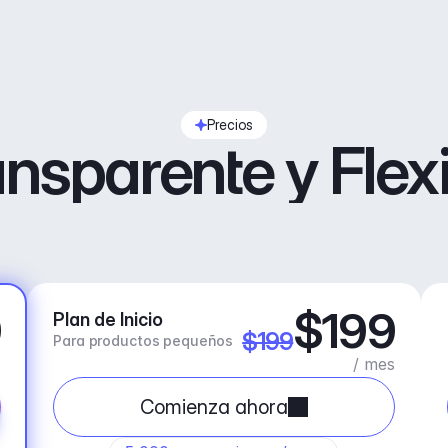
Precios
nsparente y Flex
9
$199
Plan de Inicio
$199
Para productos pequeños
s
/ mes
Comienza ahora