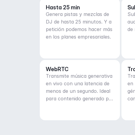
Hasta 25 min
Su
Genera pistas y mezclas de
Sub
DJ de hasta 25 minutos. Y a
au
petición podemos hacer más
de 
en los planes empresariales.
WebRTC
Tr
Transmite música generativa
Tr
en vivo con una latencia de
en 
menos de un segundo. Ideal
gén
para contenido generado por
cam
el usuario en tiempo real y
ma
en vivo.