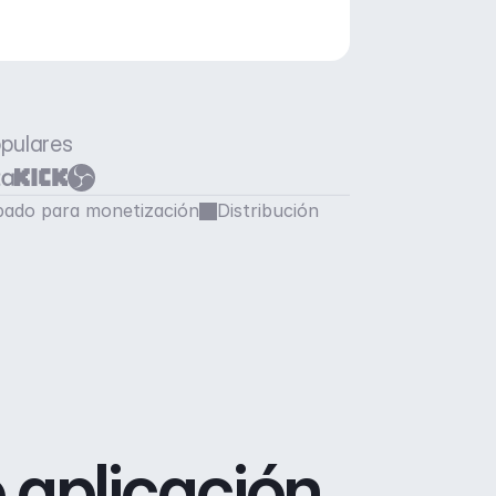
opulares
ado para monetización
Distribución
 aplicación