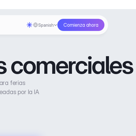
Select Language
Comienza ahora
Spanish
s comerciales
ra ferias 
adas por la IA 