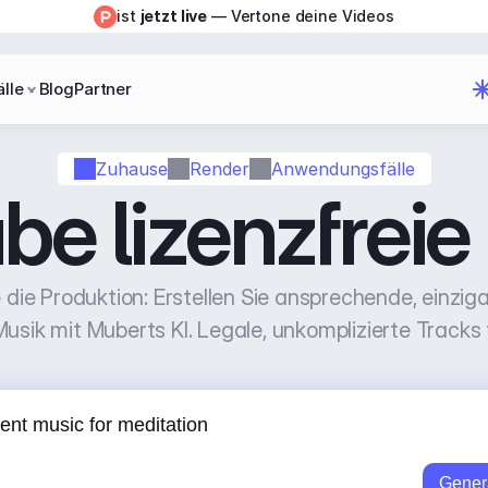
ist 
jetzt live
 — Vertone deine Videos
lle
Blog
Partner
Zuhause
Render
Anwendungsfälle
be lizenzfreie
 die Produktion: Erstellen Sie ansprechende, einzig
Musik mit Muberts KI. Legale, unkomplizierte Tracks
Gener