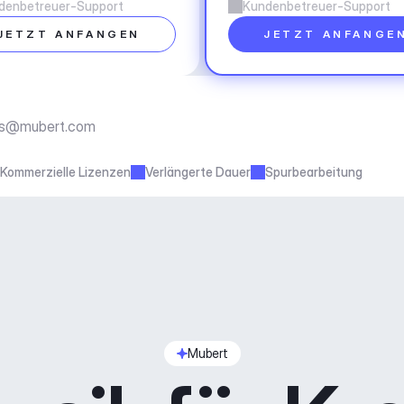
denbetreuer-Support
Kundenbetreuer-Support
JETZT ANFANGEN
JETZT ANFANGE
ss@mubert.com
Kommerzielle Lizenzen
Verlängerte Dauer
Spurbearbeitung
Mubert