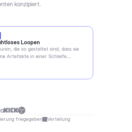
nten konzipiert.
htloses Loopen
uren, die so gestaltet sind, dass sie
ne Artefakte in einer Schleife
gespielt werden können - jede Dauer
sierung freigegeben
Verteilung