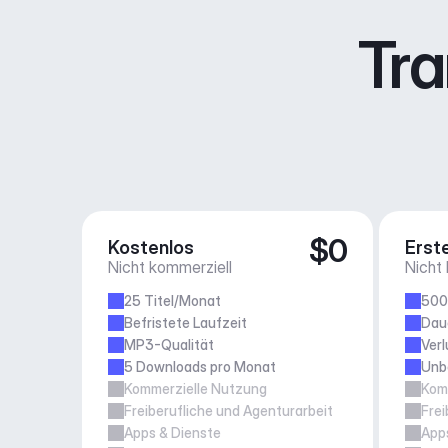
Tra
$0
Kostenlos
Erste
Nicht kommerziell
Nicht
25 Titel/Monat
500
Befristete Laufzeit
Daue
MP3-Qualität
Verl
5 Downloads pro Monat
Unb
Kommerzielle Nutzung
Kom
Freiberufliche und Agenturarbeit
Frei
Apps & Dienste
App