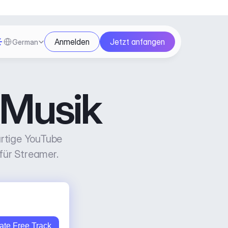
Select Language
Anmelden
Jetzt anfangen
German
 Musik
artige YouTube 
 für Streamer.
ate Free Track