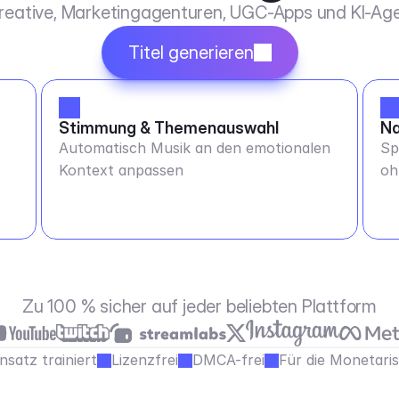
Kreative, Marketingagenturen, UGC-Apps und KI-Age
Titel generieren
Stimmung & Themenauswahl
Na
Automatisch Musik an den emotionalen
Sp
Kontext anpassen
oh
ab
Zu 100 % sicher auf jeder beliebten Plattform
satz trainiert
Lizenzfrei
DMCA-frei
Für die Monetari