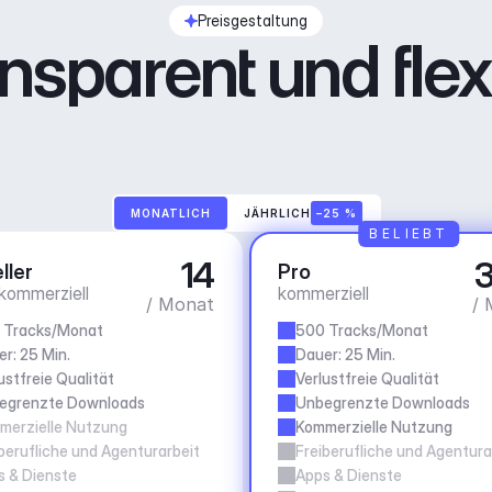
Preisgestaltung
nsparent und flex
MONATLICH
JÄHRLICH
–25 %
BELIEBT
14
3
ller
Pro
 kommerziell
kommerziell
/ Monat
/ 
 Tracks/Monat
500 Tracks/Monat
r: 25 Min.
Dauer: 25 Min.
ustfreie Qualität
Verlustfreie Qualität
egrenzte Downloads
Unbegrenzte Downloads
merzielle Nutzung
Kommerzielle Nutzung
berufliche und Agenturarbeit
Freiberufliche und Agentura
s & Dienste
Apps & Dienste