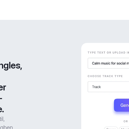
gles, 
r 
-
.
l,
gaben