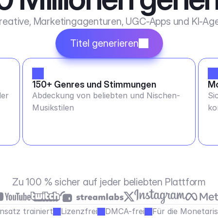
Kreative, Marketingagenturen, UGC-Apps und KI-Age
Titel generieren
150+ Genres und Stimmungen
Mo
der
Abdeckung von beliebten und Nischen-
Si
Musikstilen
ko
Zu 100 % sicher auf jeder beliebten Plattform
satz trainiert
Lizenzfrei
DMCA-frei
Für die Monetari