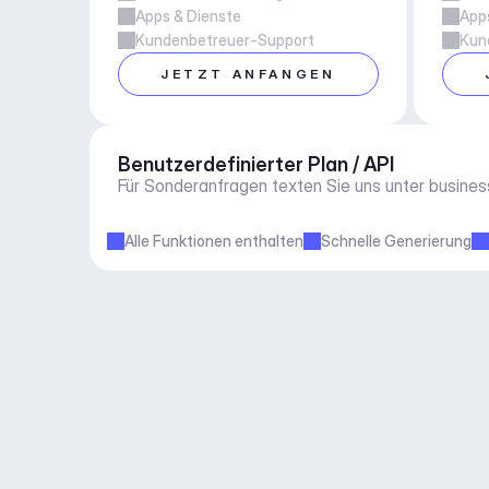
Apps & Dienste
App
Kundenbetreuer-Support
Kun
JETZT ANFANGEN
Benutzerdefinierter Plan / API
Für Sonderanfragen texten Sie uns unter 
busine
Alle Funktionen enthalten
Schnelle Generierung