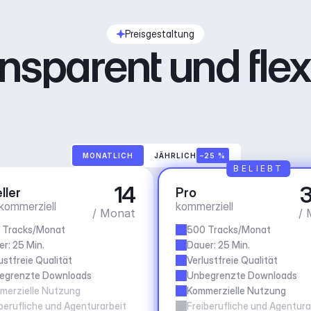
Preisgestaltung
nsparent und flex
MONATLICH
JÄHRLICH
–25 %
BELIEBT
14
3
ller
Pro
 kommerziell
kommerziell
/ Monat
/ 
 Tracks/Monat
500 Tracks/Monat
r: 25 Min.
Dauer: 25 Min.
ustfreie Qualität
Verlustfreie Qualität
egrenzte Downloads
Unbegrenzte Downloads
merzielle Nutzung
Kommerzielle Nutzung
berufliche und Agenturarbeit
Freiberufliche und Agentura