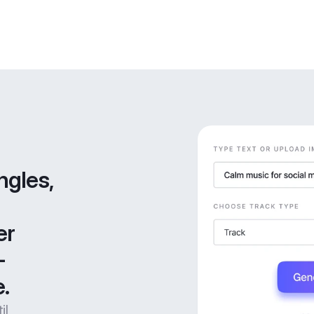
gles, 
r 
-
.
l,