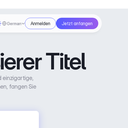
Select Language
Anmelden
Jetzt anfangen
German
erer Titel
einzigartige, 
en, fangen Sie 