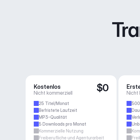
Tra
$0
Kostenlos
Erste
Nicht kommerziell
Nicht
25 Titel/Monat
500
Befristete Laufzeit
Daue
MP3-Qualität
Verl
5 Downloads pro Monat
Unb
Kommerzielle Nutzung
Kom
Freiberufliche und Agenturarbeit
Frei