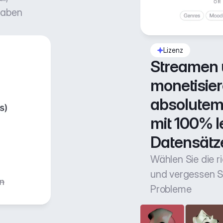
gaben
Lizenz
Streamen 
monetisiere
absolutem 
mit 100% l
Datensätz
Wählen Sie die r
und vergessen Si
Probleme