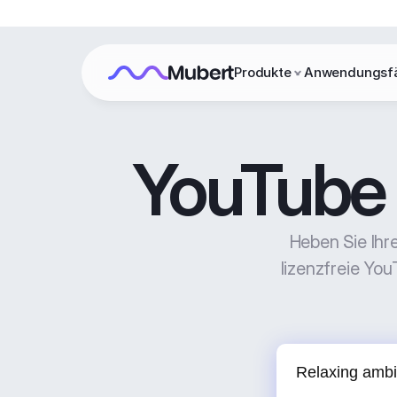
Produkte
Anwendungsfä
YouTube M
Heben Sie Ihre
lizenzfreie You