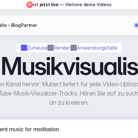
ist 
jetzt live
 — Vertone deine Videos
lle
Blog
Partner
Zuhause
Render
Anwendungsfälle
usikvisualisi
n Kanal hervor: Mubert liefert für jede Video-Upload 
Tube-Musik-Visualizer-Tracks. Hören Sie auf zu such
an zu kreieren.