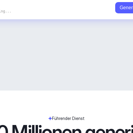
Gener
ing...
Führender Dienst
 Millionen generie