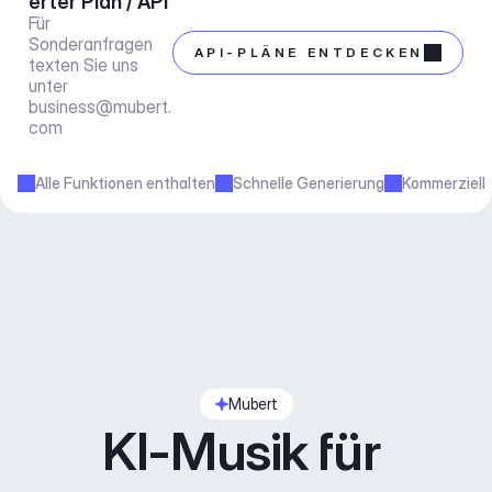
erter Plan / API
Für 
Sonderanfragen 
API-PLÄNE ENTDECKEN
texten Sie uns 
unter 
business@mubert.
com
Alle Funktionen enthalten
Schnelle Generierung
Kommerziell
Mubert
KI-Musik für 