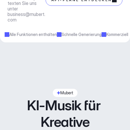
texten Sie uns 
unter 
business@mubert.
com
Alle Funktionen enthalten
Schnelle Generierung
Kommerziell
Mubert
KI-Musik für 
Kreative