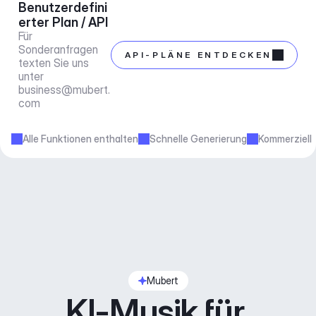
Benutzerdefini
erter Plan / API
Für 
Sonderanfragen 
API-PLÄNE ENTDECKEN
texten Sie uns 
unter 
business@mubert.
com
Alle Funktionen enthalten
Schnelle Generierung
Kommerziell
Mubert
KI-Musik für 