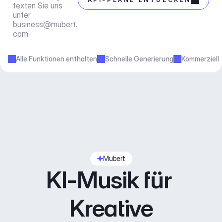
texten Sie uns 
unter 
business@mubert.
com
Alle Funktionen enthalten
Schnelle Generierung
Kommerziell
Mubert
KI-Musik für 
Kreative