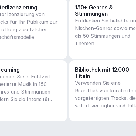
terlizenzierung
150+ Genres & 
Stimmungen
erlizenzierung von
Entdecken Sie beliebte u
cks für Ihr Publikum zur
Nischen-Genres sowie me
affung zusätzlicher
als 50 Stimmungen und
schäftsmodelle
Themen
reaming
Bibliothek mit 12.000 
Titeln
eamen Sie in Echtzeit
Verwenden Sie eine
erierte Musik in 150
Bibliothek von kuratierten
nres und Stimmungen,
vorgefertigten Tracks, die
ern Sie die Intensität
sofort verfügbar sind. Fil
ptiv.
Sie Tracks nach Genre,
Stimmung, Aktivität oder
BPM.