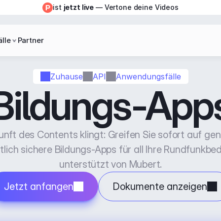
ist 
jetzt live
 — Vertone deine Videos
lle
Partner
Zuhause
API
Anwendungsfälle
Bildungs-App
nft des Contents klingt: Greifen Sie sofort auf gene
lich sichere Bildungs-Apps für all Ihre Rundfunkbedü
unterstützt von Mubert.
Jetzt anfangen
Dokumente anzeigen