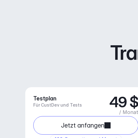
Tra
49 
Testplan
Für CustDev und Tests
/ Mona
Jetzt anfangen