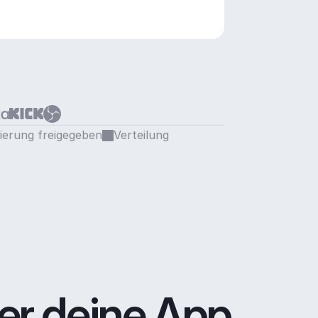
sierung freigegeben
Verteilung
er deine App