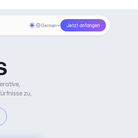
Select Language
Jetzt anfangen
German
s
rative, 
rfnisse zu, 