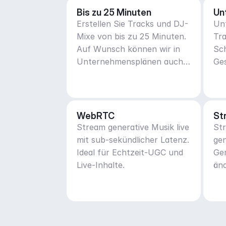
Bis zu 25 Minuten
Un
Erstellen Sie Tracks und DJ-
Unt
Mixe von bis zu 25 Minuten.
Tra
Auf Wunsch können wir in
Sch
Unternehmensplänen auch
Ge
mehr tun.
WebRTC
St
Stream generative Musik live
Str
mit sub-sekündlicher Latenz.
gen
Ideal für Echtzeit-UGC und
Ge
Live-Inhalte.
änd
ada