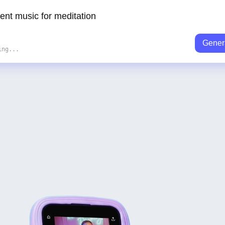
Gener
ing...