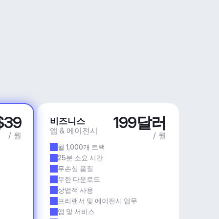
$39
199달러
비즈니스
앱 & 에이전시
/ 월
/ 월
월 1,000개 트랙
25분 소요 시간
무손실 품질
무한 다운로드
상업적 사용
프리랜서 및 에이전시 업무
앱 및 서비스