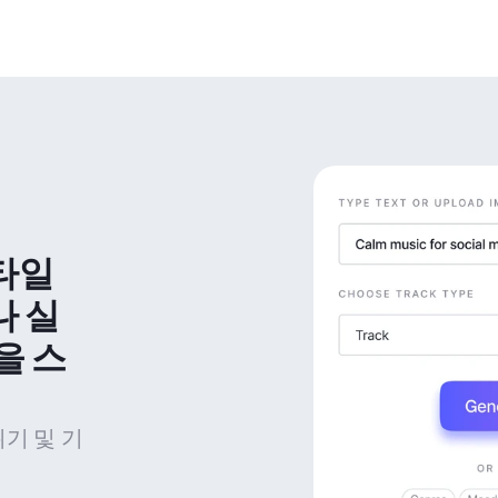
타일 
나 실
을 스
위기 및 기