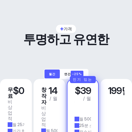
가격
투명하고 유연한
월간
연간
–25%
인기 있는
$0
14
$39
199
무
창
프
비
료
작
로
즈
/ 월
/ 월
비
상
자
니
상
업
비
스
업
용
상
앱 
적
업
월 500개 트랙
& 
적
월 25개 트랙
에
25분 소요 시간
이
월 500개 트랙
기간 한정
무손실 품질