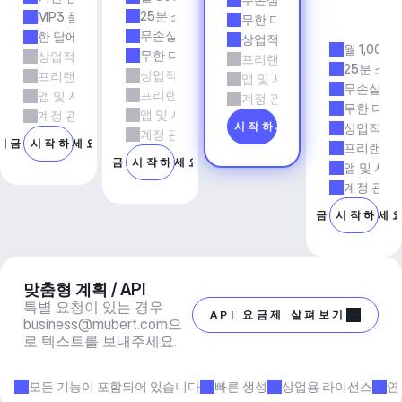
전
25분 소요 시간
MP3 품질
무한 다운로드
시
무손실 품질
한 달에 5회 다운로드
상업적 사용
월 1,000
무한 다운로드
상업적 사용
프리랜서 및 에이전시 업무
25분 소요
상업적 사용
프리랜서 및 에이전시 업무
앱 및 서비스
무손실 품
프리랜서 및 에이전시 업무
앱 및 서비스
계정 관리자 지원
무한 다운
앱 및 서비스
계정 관리자 지원
지금 시작하세요
상업적 사
계정 관리자 지원
지금 시작하세요
프리랜서 
지금 시작하세요
앱 및 서비
계정 관리
지금 시작하세
맞춤형 계획 / API
특별 요청이 있는 경우 
API 요금제 살펴보기
business@mubert.com
으
로 텍스트를 보내주세요.
모든 기능이 포함되어 있습니다
빠른 생성
상업용 라이선스
연