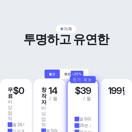
가격
투명하고 유연한
월간
연간
–25%
인기 있는
$0
14
$39
199
무
창
프
비
료
작
로
즈
/ 월
/ 월
비
상
자
니
상
업
비
스
업
용
상
앱 
적
업
월 500개 트랙
& 
적
월 25개 트랙
에
25분 소요 시간
이
월 500개 트랙
기간 한정
무손실 품질