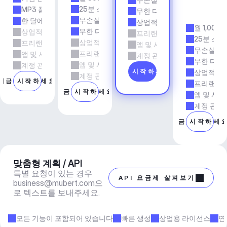
전
25분 소요 시간
MP3 품질
무한 다운로드
시
무손실 품질
한 달에 5회 다운로드
상업적 사용
월 1,000
무한 다운로드
상업적 사용
프리랜서 및 에이전시 업무
25분 소요
상업적 사용
프리랜서 및 에이전시 업무
앱 및 서비스
무손실 품
프리랜서 및 에이전시 업무
앱 및 서비스
계정 관리자 지원
무한 다운
앱 및 서비스
계정 관리자 지원
지금 시작하세요
상업적 사
계정 관리자 지원
지금 시작하세요
프리랜서 
지금 시작하세요
앱 및 서비
계정 관리
지금 시작하세
맞춤형 계획 / API
특별 요청이 있는 경우 
API 요금제 살펴보기
business@mubert.com
으
로 텍스트를 보내주세요.
모든 기능이 포함되어 있습니다
빠른 생성
상업용 라이선스
연