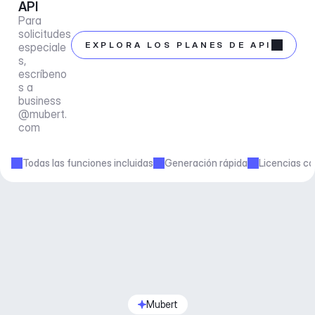
API
Para 
solicitudes 
EXPLORA LOS PLANES DE API
especiale
s, 
escríbeno
s a 
business
@mubert.
com
Todas las funciones incluidas
Generación rápida
Licencias co
Mubert