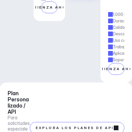
i
COMIENZA AHORA
a
1.000 pis
Duración 
Calidad si
Descargas
Uso comer
Trabajo f
Aplicacion
Soporte d
COMIENZA AH
Plan 
Persona
lizado / 
API
Para 
solicitudes 
EXPLORA LOS PLANES DE API
especiale