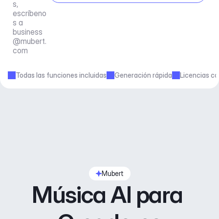
s, 
escríbeno
s a 
business
@mubert.
com
Todas las funciones incluidas
Generación rápida
Licencias co
Mubert
Música AI para 