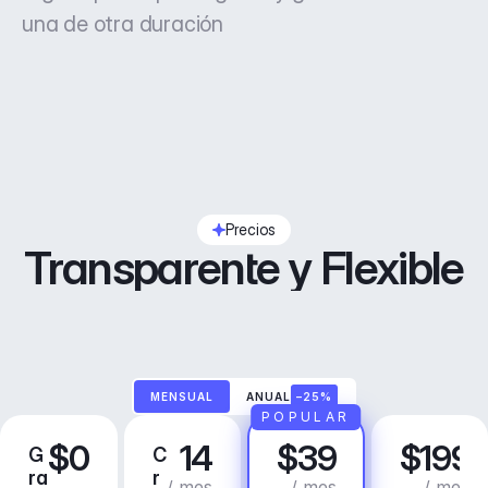
una de otra duración
Precios
Transparente y Flexible
MENSUAL
ANUAL
–25%
POPULAR
$0
14
$39
$199
G
C
P
N
ra
r
r
e
/ mes
/ mes
/ mes