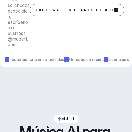
solicitudes 
EXPLORA LOS PLANES DE API
especiale
s, 
escríbeno
s a 
business
@mubert.
com
Todas las funciones incluidas
Generación rápida
Licencias co
Mubert
Música AI para 