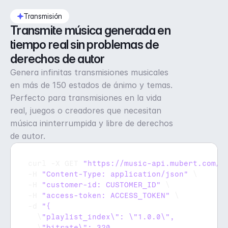
Transmisión
Transmite música generada en 
tiempo real sin problemas de 
derechos de autor
Genera infinitas transmisiones musicales
en más de 150 estados de ánimo y temas.
Perfecto para transmisiones en la vida
real, juegos o creadores que necesitan
música ininterrumpida y libre de derechos
de autor.
curl
 -
X 
GET 
"https://music-api.mubert.com/a
-
H 
"Content-Type: application/json"
 \

-
H 
"customer-id: CUSTOMER_ID"
 \

-
H 
"access-token: ACCESS_TOKEN"
 \

-
d 
  \
  \